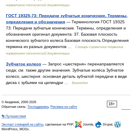
нормативно-технической документации
ГОСТ 19325-73: Передачи зубчатые конические. Термины,
определения и обозначения
— Терминология ГОСТ 19325
73: Передачи зубчатые конические. Термины, определения и
обозначения оригинал документа: 37. Базовая плоскость
конического зубчатого колеса Базовая плоскость Определения
термина из разных документов …
Словарь-справочник терминов
нормативно-технической документации
Зубчатое колесо
— Запрос «шестерня» перенаправляется
сюда; см. также другие значения. Зубчатые колёса Зубчатое
колесо, шестерня основная деталь зубчатой передачи в виде
диска с зубьями на цилиндри …
Википедия
© Академик, 2000-2026
18+
Обратная связь:
Техподдержка
,
Реклама на сайте
👣 Путешествия
Экспорт словарей на сайты
, сделанные на PHP,
Joomla,
Drupal,
WordPress, MODx.