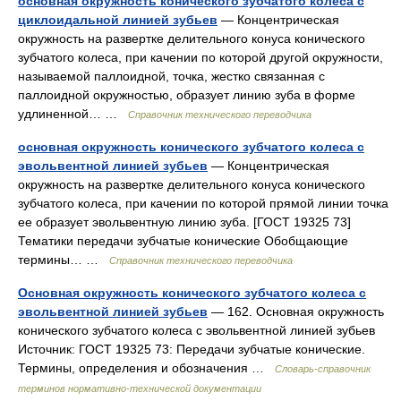
основная окружность конического зубчатого колеса с
циклоидальной линией зубьев
— Концентрическая
окружность на развертке делительного конуса конического
зубчатого колеса, при качении по которой другой окружности,
называемой паллоидной, точка, жестко связанная с
паллоидной окружностью, образует линию зуба в форме
удлиненной… …
Справочник технического переводчика
основная окружность конического зубчатого колеса с
эвольвентной линией зубьев
— Концентрическая
окружность на развертке делительного конуса конического
зубчатого колеса, при качении по которой прямой линии точка
ее образует эвольвентную линию зуба. [ГОСТ 19325 73]
Тематики передачи зубчатые конические Обобщающие
термины… …
Справочник технического переводчика
Основная окружность конического зубчатого колеса с
эвольвентной линией зубьев
— 162. Основная окружность
конического зубчатого колеса с эвольвентной линией зубьев
Источник: ГОСТ 19325 73: Передачи зубчатые конические.
Термины, определения и обозначения …
Словарь-справочник
терминов нормативно-технической документации