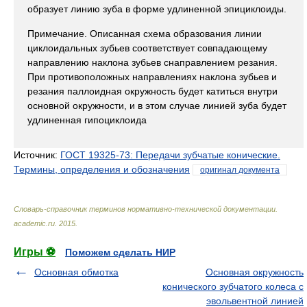
образует линию зуба в форме удлиненной эпициклоиды.
Примечание. Описанная схема образования линии
циклоидальных зубьев соответствует совпадающему
направлению наклона зубьев снаправлением резания.
При противоположных направлениях наклона зубьев и
резания паллоидная окружность будет катиться внутри
основной окружности, и в этом случае линией зуба будет
удлиненная гипоциклоида
Источник:
ГОСТ 19325-73: Передачи зубчатые конические.
Термины, определения и обозначения
оригинал документа
Словарь-справочник терминов нормативно-технической документации
.
academic.ru
.
2015
.
Игры ⚽
Поможем сделать НИР
Основная обмотка
Основная окружность
конического зубчатого колеса с
эвольвентной линией